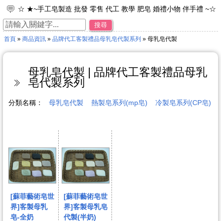
☆ ★~手工皂製造 批發 零售 代工 教學 肥皂 婚禮小物 伴手禮 ~☆
★
搜尋
☆ ★~工廠直營 專業製造 品牌代工 接受小量訂單~☆ ★
首頁
»
商品資訊
»
品牌代工客製禮品母乳皂代製系列
» 母乳皂代製
☆ ★~加入免費會員~可享每次購物95折之優惠。~☆ ★
☆ ★~歡迎光臨~蘇菲皂世界~☆ ★
☆ ★~來店禮 母乳皂 彌月禮 年節禮物 ~☆ ★
母乳皂代製 | 品牌代工客製禮品母乳
皂代製系列
分類名稱：
母乳皂代製
熱製皂系列(mp皂)
冷製皂系列(CP皂)
[蘇菲藝術皂世
[蘇菲藝術皂世
界]客製母乳
界]客製母乳皂
皂-全奶
代製(半奶)