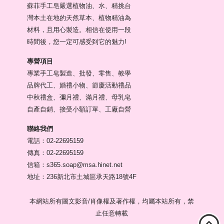
蘇菲手工皂嚴選植物油、水、精挑台
灣本土在地的天然草本、植物精油為
材料，且用心製造。相信在使用一段
時間後，您一定可感受到它的魅力!
專營項目
專業手工皂製造、批發、零售、教學
品牌代工、婚禮小物、節慶活動禮品
中秋禮盒、彌月禮、滿月禮、母乳皂
自產自銷、接受小額訂單、工廠自營
聯絡我們
電話：02-22695159
傳真：02-22695159
信箱：s365.soap@msa.hinet.net
地址：236新北市土城區承天路18號4F
本網站所有圖文影音/肖像權及著作權，均屬本站所有，禁
止任意轉載