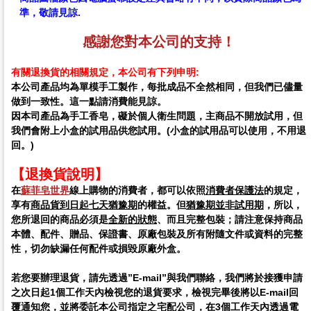
準，敬請見諒.
感謝您對本公司的支持！
有關退換貨的相關規定，本公司有下列申明:
本公司產品均為單模手工製作，每批成品不全然相同，但我們已儘量
做到一致性。這一點請消費能見諒。
因本司產品為手工香皂，礙於個人衛生問題，主商品不開放試用，但
我們會附上小盒的試用品供您試用。(小盒的試用品可以使用，不用退
回。)
【退換貨說明】
在
蘇菲皂世界
線上購物的消費者，都可以依照
消費者保護法
的規定，
享有
商品貨到日起七天猶豫期
的權益。但
猶豫期並非試用期
，所以，
您所退回的商品必須是
全新的狀態
、而且完整包裝；請注意保持商品
本體、配件、贈品、保證書、原廠包裝及所有附隨文件或資料的完整
性，切勿缺漏任何配件或損毀原廠外盒。
若您要辦理退貨，請先透過”E-mail”與我們聯絡，我們將於接獲申請
之次日起1個工作天內檢視您的退貨要求，檢視完畢後將以E-mail回
覆通知您，並將委託本公司指定之宅配公司，在3個工作天內透過電