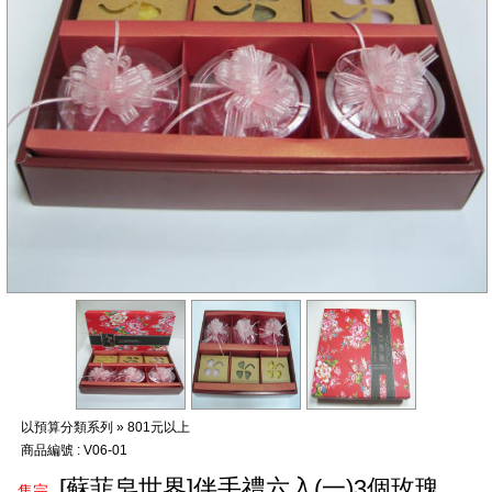
以預算分類系列 » 801元以上
商品編號 : V06-01
[蘇菲皂世界]伴手禮六入(一)3個玫瑰
售完