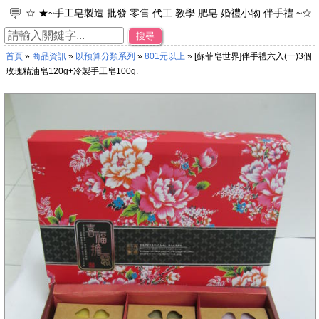
☆ ★~手工皂製造 批發 零售 代工 教學 肥皂 婚禮小物 伴手禮 ~☆
★
搜尋
☆ ★~工廠直營 專業製造 品牌代工 接受小量訂單~☆ ★
首頁
»
商品資訊
»
以預算分類系列
»
801元以上
» [蘇菲皂世界]伴手禮六入(一)3個
☆ ★~加入免費會員~可享每次購物95折之優惠。~☆ ★
玫瑰精油皂120g+冷製手工皂100g.
☆ ★~歡迎光臨~蘇菲皂世界~☆ ★
☆ ★~來店禮 母乳皂 彌月禮 年節禮物 ~☆ ★