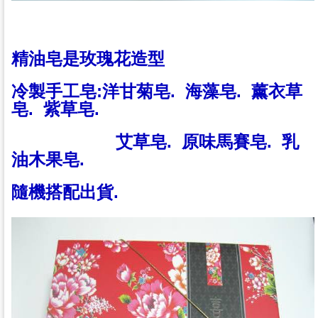
精油皂是玫瑰花造型
冷製手工皂:洋甘菊皂. 海藻皂. 薰衣草
皂. 紫草皂.
艾草皂. 原味馬賽皂. 乳
油木果皂.
隨機搭配出貨.