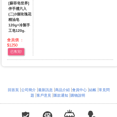
[蘇菲皂世界]
伴手禮六入
(二)3個玫瑰花
精油皂
120g+冷製手
工皂120g.
會員價 ：
$1250
已售完!
回首頁
公司簡介
最新訊息
商品介紹
會員中心
結帳
常見問
題
客戶意見
匯款通知
購物說明