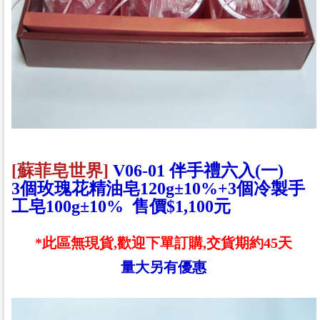
[蘇菲皂世界]
V06-01 伴手禮六入(一)
3個玫瑰花精油皂120g±
10%
+
3個冷製手
工皂100g±
10%
售價$1,100元
*此區無現貨,歡迎下單訂購,交貨期約45天
量大另有優惠