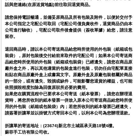
話與您連絡(在原送貨地點)前往取回退貨商品。
請您保持電話暢通，並備妥原商品及所有包裝及附件，以便於交付予
本公司指定之宅配公司取回（宅配公司僅負責收件，退貨商品仍由本
公司進行驗收），宅配公司取件後會提供（簽收單據）給您，請注意
留存。
退回商品時，請以本公司寄送商品給您時所使用的外包裝（紙箱或包
裝袋），原封包裝後交付給前來取件的宅配公司；如果本公司寄送商
品給您時所使用的外包裝（紙箱或包裝袋）已經遺失，請您在商品原
廠外盒之外，再以其他適當的包裝盒進行包裝，切勿任由宅配單直接
粘貼在商品原廠外盒上或書寫文字。原廠外盒及原廠包裝都屬於商品
的一部分，或有遺失、毀損或缺件，可能影響您退貨的權益，也可能
依照損毀程度扣除為回復原狀所必要的費用。
如果您在購買流程中已要求本公司寄送（紙本發票），請您在辦理退
貨時，將您所收到的紙本發票一併放入原本公司寄送商品給您時所使
用的外包裝（紙箱或包裝袋）內；若您所收到的紙本發票已經遺失，
請簽署折讓單並以掛號方式寄回本公司，以利本公司為您辦理退款。
折讓單的寄送地址：(23674)新北市土城區承天路18號4樓。
蘇菲手工坊有限公司收。