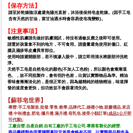
【保存方法】
請至於乾燥陰涼處避免陽光直射，沐浴後保持皂盒乾燥。(因手工皂
含有天然的甘油，當甘油遇水時會容易使皂塊變軟)。
【注意事項】
敏感性肌膚請先做好肌膚測試，待沒有過敏反應之後即可使用。
請置於孩童拿不到的地方，不可食用。請盡量避免使用於傷口、紅
腫及濕疹等皮膚異常部位。
使用時請避開眼部，若不慎滲入眼中，請立即用清水將眼部沖洗乾
淨。
天然手工皂
是自然皂化的顏色(不加人工色粉)，所以
顏色會漸漸退
色、
，故不同批製作，會有些許色差，出貨以實際物品為準。
精油
香味會漸漸淡化的，是很正常的，因為越精純的植物精油，味道揮
發的速度會更快，但功效並不會跟著消失的。
【蘇菲皂世界】
專營:手工皂製造.批發.零售.教學.品牌代工.婚禮小物.節慶禮品.來店
禮.中秋禮盒.
肥皂.彌月禮.滿月禮.母乳皂.
接受小額訂單
(成品1公斤即
可代製).
手工皂工廠
工廠自營.自產自銷.自有工廠的手工皂公司.專業客製化的經營.
商品圖檔顏色因電腦螢幕設定差異會略有不同，以實際商品顏色為